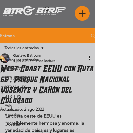
Entrada
Todas las entradas
Gustavo Batrouni
Todas las entradas
4 jun 2021
1 min de lectura
West Coast EEUU con Ruta
BTR MOTOS
66 , Parque Nacional
BTR JUNTOS
BTR VIAJES
Yosemite y Cañón del
BTR TIPS
Colorado
Asia
Actualizado:
2 ago 2022
America
La costa oeste de EEUU es 
increiblemente hermosa y enorme, la 
Oceania
variedad de paisajes y lugares es 