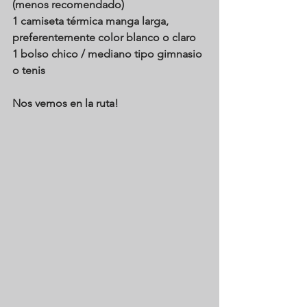
(menos recomendado) 
1 camiseta térmica manga larga, 
preferentemente color blanco o claro 
1 bolso chico / mediano tipo gimnasio 
o tenis 
Nos vemos en la ruta!