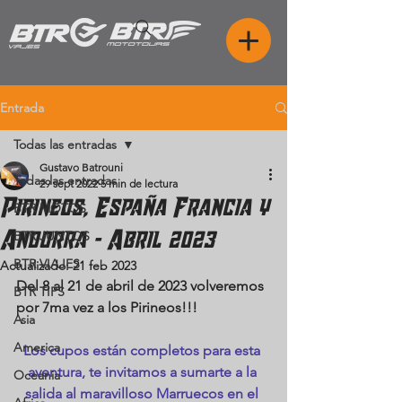
Entrada
Todas las entradas
Gustavo Batrouni
Todas las entradas
29 sept 2022
5 min de lectura
Pirineos, España Francia y
BTR MOTOS
Andorra - Abril 2023
BTR JUNTOS
BTR VIAJES
Actualizado:
21 feb 2023
Del 8 al 21 de abril de 2023 volveremos 
BTR TIPS
por 7ma vez a los Pirineos!!!
Asia
America
Los cupos están completos para esta 
aventura, te invitamos a sumarte a la 
Oceania
salida al maravilloso Marruecos en el 