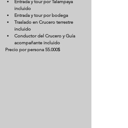
Entrada y tour por Talampaya 
incluido
Entrada y tour por bodega
Traslado en Crucero terrestre 
incluido
Conductor del Crucero y Guía 
acompañante incluido
Precio por persona 55.000$