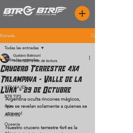
Entrada
Todas las entradas
Gustavo Batrouni
Todas las entradas
14 oct 2021
2 min de lectura
Crucero Terrestre 4x4
BTR MOTOS
Talampaya - Valle de la
BTR JUNTOS
BTR VIAJES
Luna - 29 de Octubre
BTR TIPS
Argentina oculta rincones mágicos, 
Asia
que se revelan solamente a quienes se 
atreven!
America
Oceania
Nuestro crucero terrestre 4x4 es la 