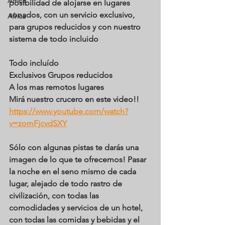
Africa
posibilidad de alojarse en lugares 
sonados, con un servicio exclusivo, 
Africa
para grupos reducidos y con nuestro 
sistema de todo incluido
Todo incluído
Exclusivos Grupos reducidos
A los mas remotos lugares
Mirá nuestro crucero en este video!!
https://www.youtube.com/watch?
v=zomFjcvdSXY
Sólo con algunas pistas te darás una 
imagen de lo que te ofrecemos! Pasar 
la noche en el seno mismo de cada 
lugar, alejado de todo rastro de 
civilización, con todas las 
comodidades y servicios de un hotel, 
con todas las comidas y bebidas y el 