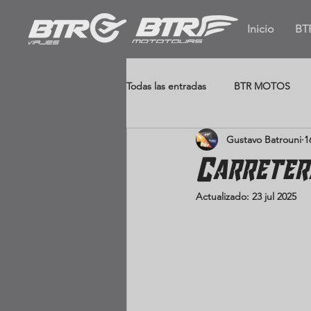
Inicio
BT
Todas las entradas
BTR MOTOS
Gustavo Batrouni
1
Africa
Africa
Carreter
Actualizado:
23 jul 2025