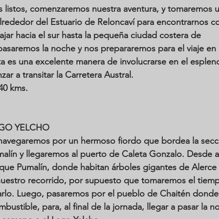
 listos, comenzaremos nuestra aventura, y tomaremos u
rededor del Estuario de Reloncaví para encontrarnos co
iajar hacia el sur hasta la pequeña ciudad costera de 
asaremos la noche y nos prepararemos para el viaje en 
sta es una excelente manera de involucrarse en el esplen
ar a transitar la Carretera Austral. 
240 kms.
AGO YELCHO
navegaremos por un hermoso fiordo que bordea la secc
alín y llegaremos al puerto de Caleta Gonzalo. Desde all
que Pumalín, donde habitan árboles gigantes de Alerce 
nuestro recorrido, por supuesto que tomaremos el tiemp
fiarlo. Luego, pasaremos por el pueblo de Chaitén donde
stible, para, al final de la jornada, llegar a pasar la n