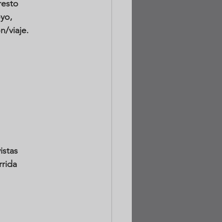
resto 
yo, 
n/viaje. 
 
istas 
rida 