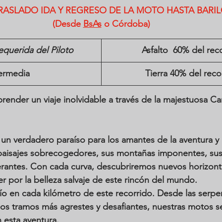
RASLADO IDA Y REGRESO DE LA MOTO HASTA BARI
(Desde 
BsAs
 o Córdoba)
equerida del Piloto
Asfalto  60% del rec
ermedia 
Tierra 40% del reco
ender un viaje inolvidable a través de la majestuosa Car
 un verdadero paraíso para los amantes de la aventura y l
aisajes sobrecogedores, sus montañas imponentes, sus r
rantes. Con cada curva, descubriremos nuevos horizont
 por la belleza salvaje de este rincón del mundo.
o en cada kilómetro de este recorrido. Desde las serpe
os tramos más agrestes y desafiantes, nuestras motos s
 esta aventura. 