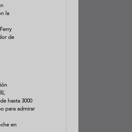
n 
n la 
Ferry 
dor de 
ión 
í, 
de hasta 3000 
o para admirar 
 
oche en 