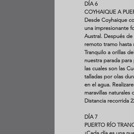
DÍA 6
COYHAIQUE A PUE
Desde Coyhaique con
una impresionante fo
Austral. Después de 
remoto tramo hasta n
Tranquilo a orillas d
nuestra parada para 
las cuales son las C
talladas por olas du
en el agua. Realizar
maravillas naturales 
Distancia recorrida 
DÍA 7
PUERTO RÍO TRANQ
¡Cada día es una nue