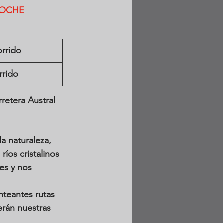
LOCHE 
orrido
rrido
retera Austral 
a naturaleza, 
íos cristalinos 
es y nos 
nteantes rutas 
erán nuestras 