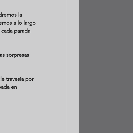
dremos la 
emos a lo largo 
, cada parada 
as sorpresas 
e travesía por 
bada en 