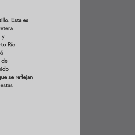
lo. Esta es 
etera 
 y 
to Río 
á 
 de 
sido 
ue se reflejan 
estas 