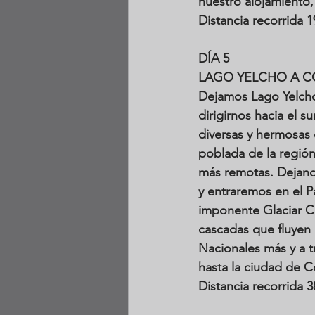
nuestro alojamiento,
Distancia recorrida 
DÍA 5
LAGO YELCHO A C
Dejamos Lago Yelcho
dirigirnos hacia el 
diversas y hermosas 
poblada de la regió
más remotas. Dejand
y entraremos en el 
imponente Glaciar Co
cascadas que fluyen 
Nacionales más y a t
hasta la ciudad de 
Distancia recorrida 