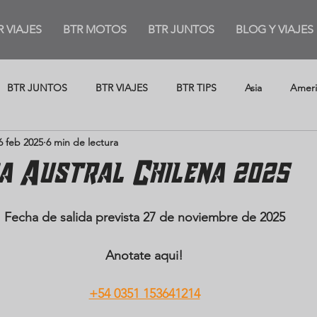
R VIAJES
BTR MOTOS
BTR JUNTOS
BLOG Y VIAJES
BTR JUNTOS
BTR VIAJES
BTR TIPS
Asia
Ameri
6 feb 2025
6 min de lectura
a Austral Chilena 2025
Fecha de salida prevista 
27 de noviembre de 2025
Anotate aqui!
+54 0351 153641214