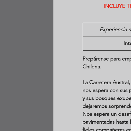
INCLUYE T
Experiencia r
Int
Prepárense para empr
Chilena. 
La Carretera Austral,
nos espera con sus p
y sus bosques exube
dejaremos sorprender
Nos espera un desafí
pavimentadas hasta l
fieles compañeras en