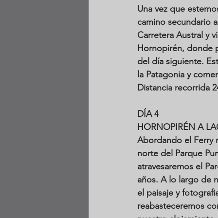
Una vez que estemos
camino secundario al
Carretera Austral y v
Hornopirén, donde p
del día siguiente. E
la Patagonia y comenz
Distancia recorrida 
DÍA 4
HORNOPIRÉN A L
Abordando el Ferry 
norte del Parque Pum
atravesaremos el Par
años. A lo largo de 
el paisaje y fotogra
reabasteceremos combu