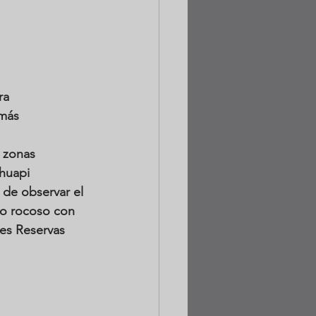
ra 
más 
 zonas 
huapi 
de observar el 
do rocoso con 
res Reservas 
 