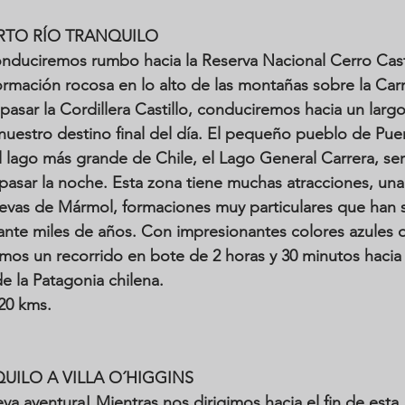
RTO RÍO TRANQUILO
duciremos rumbo hacia la Reserva Nacional Cerro Castil
rmación rocosa en lo alto de las montañas sobre la Carr
pasar la Cordillera Castillo, conduciremos hacia un largo
uestro destino final del día. El pequeño pueblo de Puer
el lago más grande de Chile, el Lago General Carrera, ser
pasar la noche. Esta zona tiene muchas atracciones, una
uevas de Mármol, formaciones muy particulares que han 
rante miles de años. Con impresionantes colores azules q
emos un recorrido en bote de 2 horas y 30 minutos hacia 
de la Patagonia chilena.
220 kms.
UILO A VILLA O´HIGGINS
va aventura! Mientras nos dirigimos hacia el fin de esta 