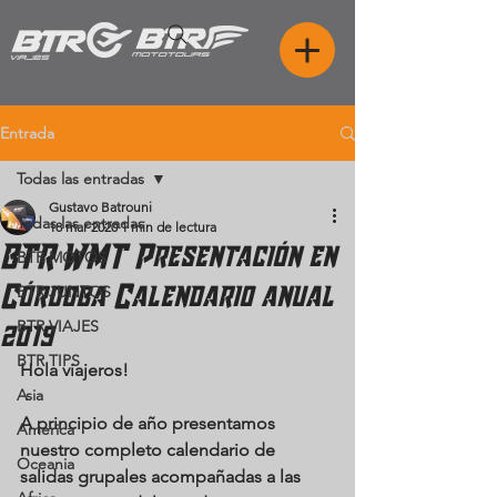
Entrada
Todas las entradas
Gustavo Batrouni
Todas las entradas
18 mar 2020
1 min de lectura
BTR WMT Presentación en
BTR MOTOS
Córdoba Calendario anual
BTR JUNTOS
BTR VIAJES
2019
BTR TIPS
Hola viajeros!
Asia
A principio de año presentamos 
America
nuestro completo calendario de 
Oceania
salidas grupales acompañadas a las 