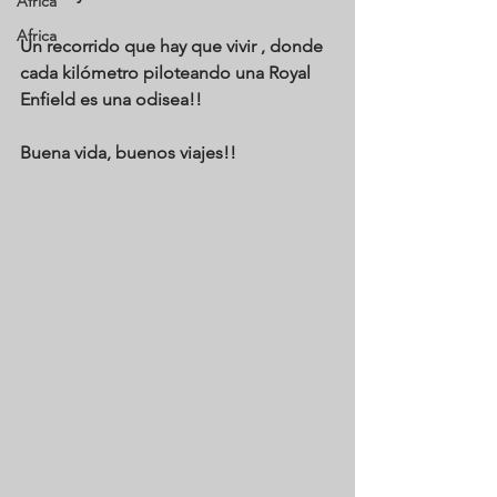
Africa
Africa
Un recorrido que hay que vivir , donde 
cada kilómetro piloteando una Royal 
Enfield es una odisea!! 
Buena vida, buenos viajes!!