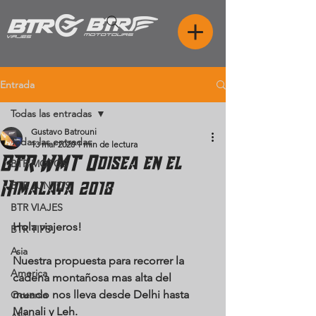
Entrada
Todas las entradas
Gustavo Batrouni
Todas las entradas
13 mar 2020
1 min de lectura
BTR WMT Odisea en el
BTR MOTOS
Himalaya 2018
BTR JUNTOS
BTR VIAJES
Hola viajeros!
BTR TIPS
Asia
Nuestra propuesta para recorrer la 
America
cadena montañosa mas alta del 
mundo nos lleva desde Delhi hasta 
Oceania
Manali y Leh.