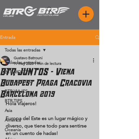
Entrada
Todas las entradas
Gustavo Batrouni
Todas las entradas
19 may 2020
1 min de lectura
BTR JUNTOS - Viena
BTR MOTOS
Budapest Praga Cracovia
BTR JUNTOS
BTR VIAJES
Barcelona 2019
BTR TIPS
Hola Viajeros!
Asia
Europa del Este es un lugar mágico y 
America
diverso, que tiene todo para sentirse 
Oceania
en un cuento de hadas!