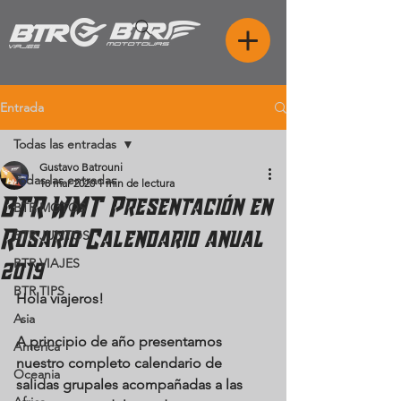
Entrada
Todas las entradas
Gustavo Batrouni
Todas las entradas
18 mar 2020
1 min de lectura
BTR WMT Presentación en
BTR MOTOS
Rosario Calendario anual
BTR JUNTOS
BTR VIAJES
2019
BTR TIPS
Hola viajeros!
Asia
A principio de año presentamos 
America
nuestro completo calendario de 
Oceania
salidas grupales acompañadas a las 